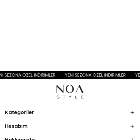
Nİ SEZONA ÖZEL İNDİRİMLER
YENİ SEZONA ÖZEL İNDİRİMLER
YE
Kategoriler
Hesabım
Hakkımızda