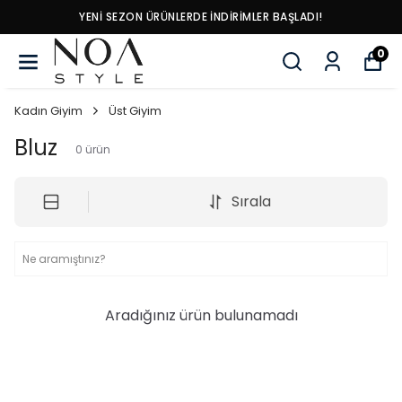
YENI SEZON ÜRÜNLERDE İNDIRIMLER BAŞLADI!
0
Kadın Giyim
Üst Giyim
Bluz
0
ürün
Sırala
Aradığınız ürün bulunamadı